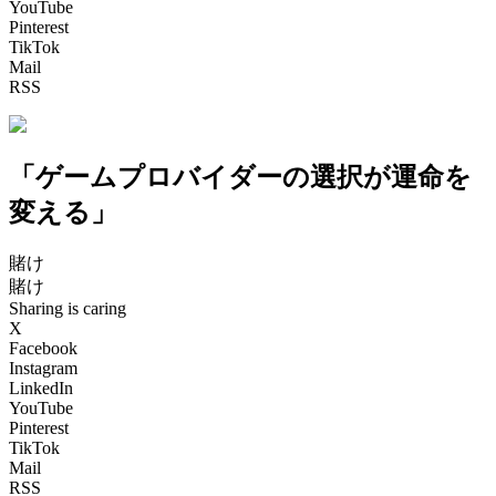
YouTube
Pinterest
TikTok
Mail
RSS
「ゲームプロバイダーの選択が運命を
変える」
賭け
賭け
Sharing is caring
X
Facebook
Instagram
LinkedIn
YouTube
Pinterest
TikTok
Mail
RSS