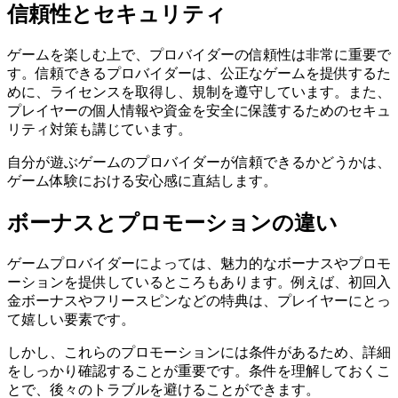
信頼性とセキュリティ
ゲームを楽しむ上で、プロバイダーの信頼性は非常に重要で
す。信頼できるプロバイダーは、公正なゲームを提供するた
めに、ライセンスを取得し、規制を遵守しています。また、
プレイヤーの個人情報や資金を安全に保護するためのセキュ
リティ対策も講じています。
自分が遊ぶゲームのプロバイダーが信頼できるかどうかは、
ゲーム体験における安心感に直結します。
ボーナスとプロモーションの違い
ゲームプロバイダーによっては、魅力的なボーナスやプロモ
ーションを提供しているところもあります。例えば、初回入
金ボーナスやフリースピンなどの特典は、プレイヤーにとっ
て嬉しい要素です。
しかし、これらのプロモーションには条件があるため、詳細
をしっかり確認することが重要です。条件を理解しておくこ
とで、後々のトラブルを避けることができます。