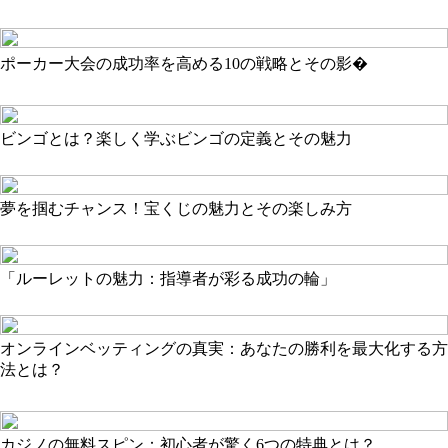
ポーカー大会の成功率を高める10の戦略とその影�
ビンゴとは？楽しく学ぶビンゴの定義とその魅力
夢を掴むチャンス！宝くじの魅力とその楽しみ方
「ルーレットの魅力：指導者が彩る成功の輪」
オンラインベッティングの真実：あなたの勝利を最大化する方
法とは？
カジノの無料スピン：初心者が驚く6つの特典とは？