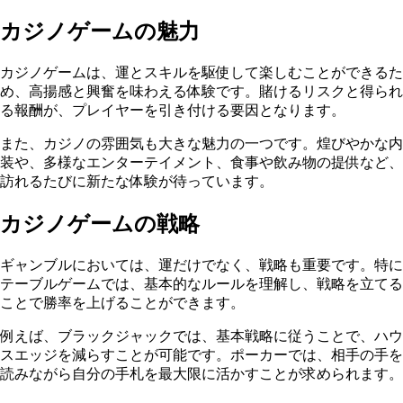
カジノゲームの魅力
カジノゲームは、運とスキルを駆使して楽しむことができるた
め、高揚感と興奮を味わえる体験です。賭けるリスクと得られ
る報酬が、プレイヤーを引き付ける要因となります。
また、カジノの雰囲気も大きな魅力の一つです。煌びやかな内
装や、多様なエンターテイメント、食事や飲み物の提供など、
訪れるたびに新たな体験が待っています。
カジノゲームの戦略
ギャンブルにおいては、運だけでなく、戦略も重要です。特に
テーブルゲームでは、基本的なルールを理解し、戦略を立てる
ことで勝率を上げることができます。
例えば、ブラックジャックでは、基本戦略に従うことで、ハウ
スエッジを減らすことが可能です。ポーカーでは、相手の手を
読みながら自分の手札を最大限に活かすことが求められます。