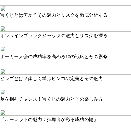
宝くじとは何か？その魅力とリスクを徹底分析する
オンラインブラックジャックの魅力とリスクを探る
ポーカー大会の成功率を高める10の戦略とその影�
ビンゴとは？楽しく学ぶビンゴの定義とその魅力
夢を掴むチャンス！宝くじの魅力とその楽しみ方
「ルーレットの魅力：指導者が彩る成功の輪」