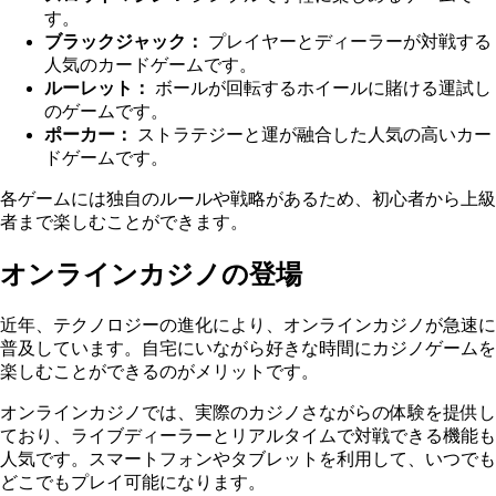
す。
ブラックジャック：
プレイヤーとディーラーが対戦する
人気のカードゲームです。
ルーレット：
ボールが回転するホイールに賭ける運試し
のゲームです。
ポーカー：
ストラテジーと運が融合した人気の高いカー
ドゲームです。
各ゲームには独自のルールや戦略があるため、初心者から上級
者まで楽しむことができます。
オンラインカジノの登場
近年、テクノロジーの進化により、オンラインカジノが急速に
普及しています。自宅にいながら好きな時間にカジノゲームを
楽しむことができるのがメリットです。
オンラインカジノでは、実際のカジノさながらの体験を提供し
ており、ライブディーラーとリアルタイムで対戦できる機能も
人気です。スマートフォンやタブレットを利用して、いつでも
どこでもプレイ可能になります。